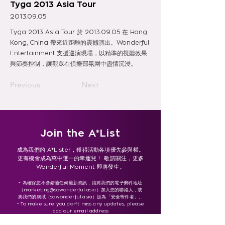
Tyga 2013 Asia Tour
2013.09.05
Tyga 2013 Asia Tour 於
2013.09.05
在 Hong
Kong, China 帶來近距離的震撼演出。Wonderful
Entertainment 支援巡演現場，以精準的視聽效果
與節奏控制，讓觀眾在俱樂部氛圍中盡情沉浸。
Previous
Next
Join the A*List
成為我們的 A*Lister，獲得活動各項優先參與權。
更有機會成為萬中選一的幸運兒！ 敬請關注，更多
Wonderful Moment 即將發生。
- 為確保您不會錯過任何最新資訊，請將我們的電子郵件地址
（
marketing@sowonderful.asia
）加入您的聯絡人，或
將我們的網域（sowonderful.asia）設為「安全寄件者」。
- To make sure you don’t miss any updates, please
add our email address
(marketing@sowonderful.asia ) to your contacts or