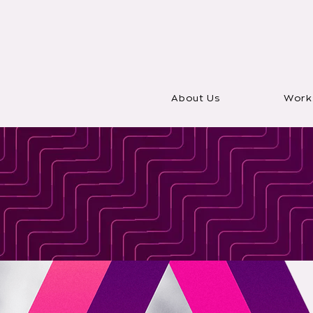
About Us
Work