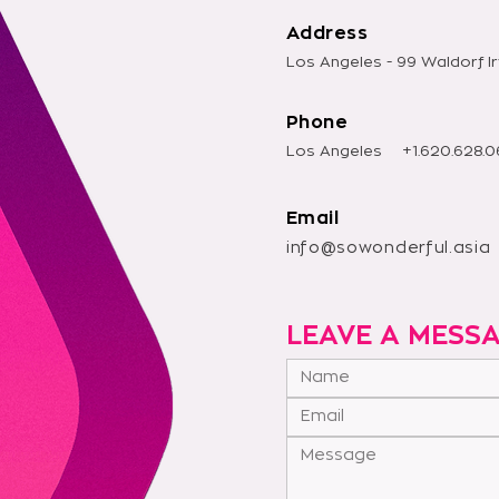
Address
Los Angeles - 99 Waldorf Ir
Phone
Los Angeles
+1.620.628.
Email
info@sowonderful.asia
LEAVE A MESS