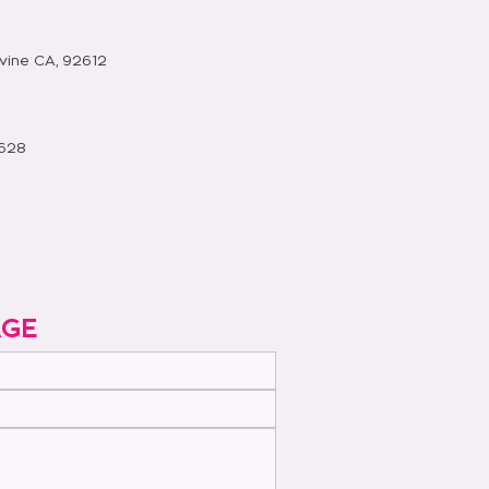
vine CA, 92612
0628
AGE