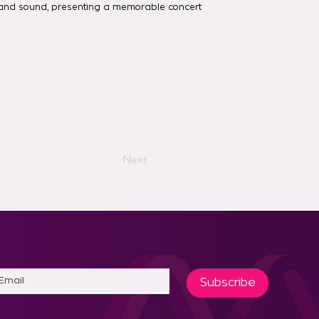
g and sound, presenting a memorable concert
Next
Subscribe