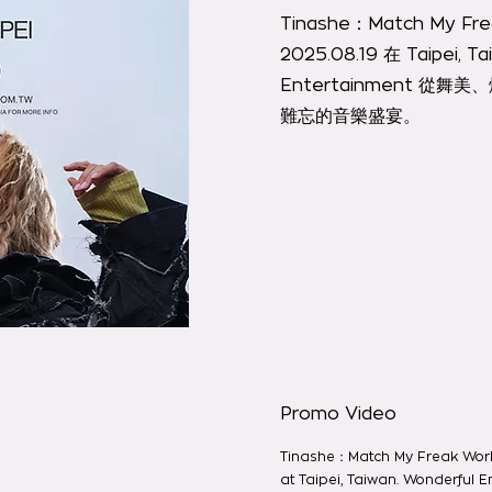
Tinashe：Match My Frea
2025.08.19 在 Taipei,
Entertainment 
難忘的音樂盛宴。
Promo Video
Tinashe：Match My Freak World
at Taipei, Taiwan. Wonderful E