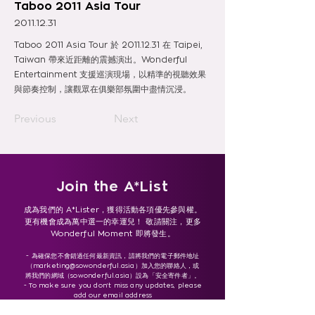
Taboo 2011 Asia Tour
2011.12.31
Taboo 2011 Asia Tour 於
2011.12.31
在 Taipei,
Taiwan 帶來近距離的震撼演出。Wonderful
Entertainment 支援巡演現場，以精準的視聽效果
與節奏控制，讓觀眾在俱樂部氛圍中盡情沉浸。
Previous
Next
Join the A*List
成為我們的 A*Lister，獲得活動各項優先參與權。
更有機會成為萬中選一的幸運兒！ 敬請關注，更多
Wonderful Moment 即將發生。
- 為確保您不會錯過任何最新資訊，請將我們的電子郵件地址
（
marketing@sowonderful.asia
）加入您的聯絡人，或
將我們的網域（sowonderful.asia）設為「安全寄件者」。
- To make sure you don’t miss any updates, please
add our email address
(marketing@sowonderful.asia ) to your contacts or