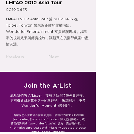
LMFAO 2012 Asia Tour
2012.04.13
LMFAO 2012 Asia Tour 於
2012.04.13
在
Taipei, Taiwan 帶來近距離的震撼演出。
Wonderful Entertainment 支援巡演現場，以精
準的視聽效果與節奏控制，讓觀眾在俱樂部氛圍中盡
情沉浸。
Previous
Next
Join the A*List
成為我們的 A*Lister，獲得活動各項優先參與權。
更有機會成為萬中選一的幸運兒！ 敬請關注，更多
Wonderful Moment 即將發生。
- 為確保您不會錯過任何最新資訊，請將我們的電子郵件地址
（
marketing@sowonderful.asia
）加入您的聯絡人，或
將我們的網域（sowonderful.asia）設為「安全寄件者」。
- To make sure you don’t miss any updates, please
add our email address