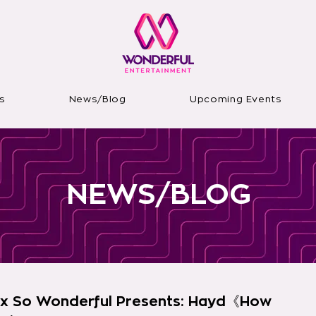
s
News/Blog
Upcoming Events
NEWS/BLOG
 x So Wonderful Presents: Hayd《How