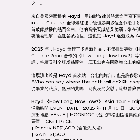
之一。
來自美國密西根的 Hayd，用細膩旋律與詩意文字寫下青年
in the Clouds〉全球爆紅後，他也參與多位創作歌手如 
首破億點播的熱門金曲。他的音樂既誠懇又脆弱，像在
夜晚被理解、在低谷被拉住。這也讓 Hayd 逐漸成為 G
2025 年，Hayd 發行了多首新作品，不僅推出專輯《HOW
Chance Peña 合作的《How Long, How 
詞，持續吸引全球粉絲關注，展現出他在國際舞台上的
這場演出將是 Hayd 首次站上台北的舞台，也是許多
“Who can say where the path will go? Philosop
從畢業的眼淚、低潮的共鳴，到夜晚的安慰，這些曾藏在耳
Hayd 《How Long, How Low?》 Asia Tour - Tai
活動時間 EVENT DATE｜2025 年 11 月 19 日 | 20:
演出地點 VENUE｜MOONDOG (台北市松山區復興南路
票價 TICKET PRICE｜
▮ Priority NT$1,800 (含優先入場)
▮ GA NT$1,500