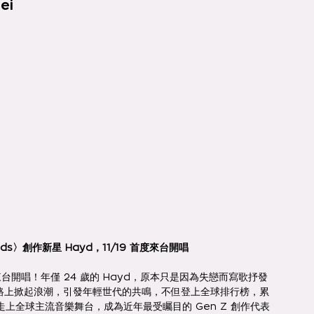
ei
ouds〉創作新星 Hayd，11/19 首度來台開唱
首度來台開唱！年僅 24 歲的 Hayd，原本只是因為失戀而寫歌抒發
意外在網路上掀起浪潮，引發年輕世代的共鳴，不但登上全球排行榜，累
，走上全球主流音樂舞台，成為近年最受矚目的 Gen Z 創作代表