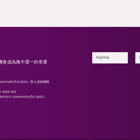
有機會成為萬中選一的幸運
。
 New】JON
【What's New】
owonderful.asia
）加入您的聯絡
VE: A
Jenevieve – The
l address
CAL MUSICAL
CRYSALIS Tour –
domain (sowonderful.asia).
Worldwide 台北站