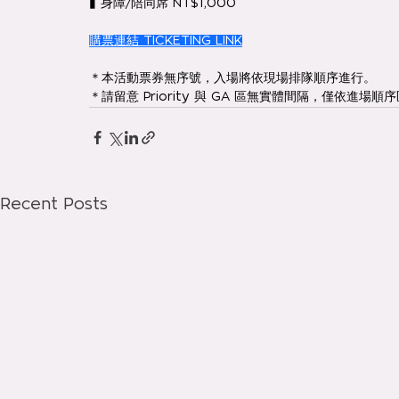
▮ 身障/陪同席 NT$1,000
購票連結 TICKETING LINK
＊本活動票券無序號，入場將依現場排隊順序進行。
＊請留意 Priority 與 GA 區無實體間隔，僅依進場順序
Recent Posts