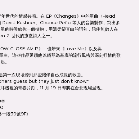
世代的情感共鳴。在 EP《Changes》中的單曲〈Head 
David Kushner、Chance Peña 等人的音樂製作，寫出多
孤單的時候給你一個擁抱，用溫柔卻直白的詞句，陪伴無數人在
en Z 世代的療癒詩人之一。
 CLOSE AM I?》，也帶來《Love Me》以及與 
Low?》等單曲。這些作品延續他以鋼琴為基底的流行風格與深刻抒情的歌
崛起。
歌迷第一次現場聽到那些陪伴自己成長的歌曲。
hers guess but they just don’t know.”
機裡的青春片刻，11 月 19 日即將在台北現場呈現。
pei
00
一段39號9F)