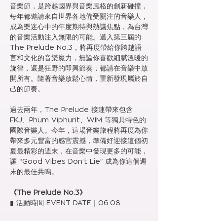
音樂節，是跨越國界與音樂風格的創新碰撞，
每年都邀請來自世界各地備受關注的音樂人，
成為樂迷心中的年度期待與熱議焦點，為台灣
的音樂活動注入無限的可能。邁入第三屆的 
The Prelude No.3，將再度帶給你跨越語
言和文化的音樂魔力，無論你喜歡細膩溫暖的
旋律，還是狂野的即興節奏，都請在音樂中放
開所有。隨著音樂放鬆心情，重新發現屬於自
己的節奏。
過去兩年，The Prelude 接連帶來包含 
FKJ、Phum Viphurit、WIM 等獨具特色的
國際音樂人。今年，這場音樂旅程將再度為你
帶來多元豐富的感官震撼，準備好迎接這個初
夏最精彩的週末，在音樂中發現更多的可能，
讓 “Good Vibes Don’t Lie” 成為你這個週
末的最佳共鳴。
《The Prelude No.3》
▮ 活動時間 EVENT DATE｜06.08