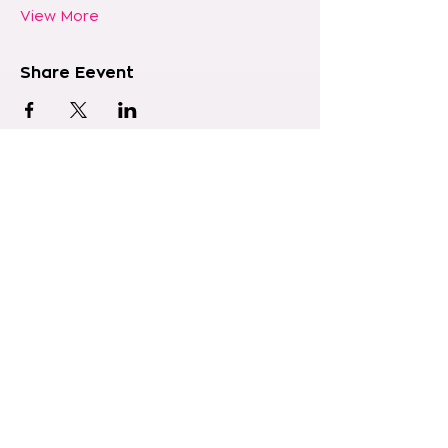
View More
Share Eevent
Join the A*List
成為我們的 A*Lister，獲得活動各項優先參與權。
更有機會成為萬中選一的幸運兒！ 敬請關注，更多
Wonderful Moment 即將發生。
- 為確保您不會錯過任何最新資訊，請將我們的電子郵件地址
（
marketing@sowonderful.asia
）加入您的聯絡人，或
將我們的網域（sowonderful.asia）設為「安全寄件者」。
- To make sure you don’t miss any updates, please
add our email address
(marketing@sowonderful.asia ) to your contacts or
whitelist our domain (sowonderful.asia).