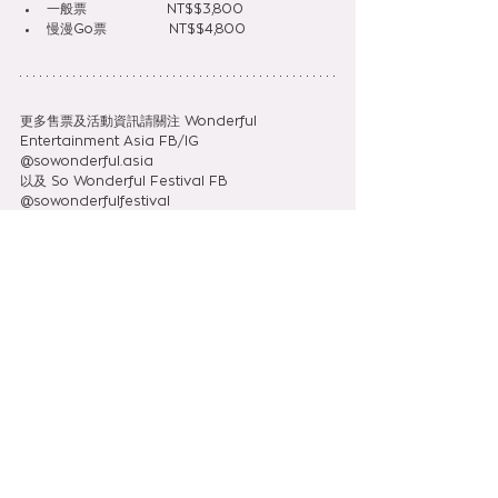
一般票                  NT$$3,800
慢漫Go票              NT$$4,800
更多售票及活動資訊請關注 Wonderful 
Entertainment Asia FB/IG 
@sowonderful.asia 
以及 So Wonderful Festival FB 
@sowonderfulfestival
See All
Recent Posts