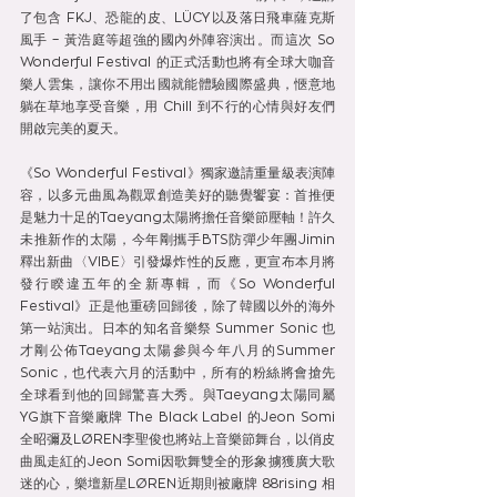
了包含 FKJ、恐龍的皮、LÜCY以及落日飛車薩克斯
風手 – 黃浩庭等超強的國內外陣容演出。而這次 So 
Wonderful Festival 的正式活動也將有全球大咖音
樂人雲集，讓你不用出國就能體驗國際盛典，愜意地
躺在草地享受音樂，用 Chill 到不行的心情與好友們
開啟完美的夏天。
《So Wonderful Festival》獨家邀請重量級表演陣
容，以多元曲風為觀眾創造美好的聽覺饗宴：首推便
是魅力十足的Taeyang太陽將擔任音樂節壓軸！許久
未推新作的太陽，今年剛攜手BTS防彈少年團Jimin
釋出新曲〈VIBE〉引發爆炸性的反應，更宣布本月將
發行睽違五年的全新專輯，而《So Wonderful 
Festival》正是他重磅回歸後，除了韓國以外的海外
第一站演出。日本的知名音樂祭 Summer Sonic 也
才剛公佈Taeyang太陽參與今年八月的Summer 
Sonic，也代表六月的活動中，所有的粉絲將會搶先
全球看到他的回歸驚喜大秀。與Taeyang太陽同屬
YG旗下音樂廠牌 The Black Label 的Jeon Somi
全昭彌及LØREN李聖俊也將站上音樂節舞台，以俏皮
曲風走紅的Jeon Somi因歌舞雙全的形象擄獲廣大歌
迷的心，樂壇新星LØREN近期則被廠牌 88rising 相