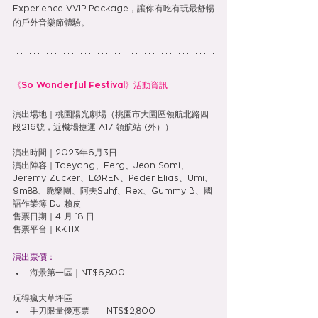
Experience VVIP Package，讓你有吃有玩最舒暢
的戶外音樂節體驗。
《So Wonderful Festival》活動資訊
演出場地｜桃園陽光劇場（桃園市大園區領航北路四
段216號，近機場捷運 A17 領航站 (外））
演出時間｜2023年6月3日
演出陣容｜Taeyang、Ferg、Jeon Somi、
Jeremy Zucker、LØREN、Peder Elias、Umi、
9m88、脆樂團、阿夫Suhf、Rex、Gummy B、國
語作業簿 DJ 賴皮
售票日期｜4 月 18 日
售票平台｜KKTIX
演出票價：
海景第一區｜NT$6,800
玩得瘋大草坪區
手刀限量優惠票      NT$$2,800