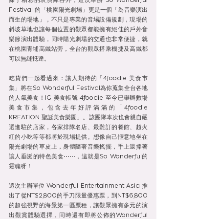
除了精彩的表演陣容外，這次舉辦 So Wonderful 
Festival 的「桃園陽光劇場」更是一個「為音樂演出
而生的場地」，不只是專業的音場設備規劃，現場的
斜坡草地也讓每個位置的觀眾都能擁有絕佳的戶外音
樂節演出體驗，同時陽光劇場的交通也非常便捷，就
在桃園青埔高鐵站旁，全台的觀眾搭乘機捷及高鐵都
可以無縫抵達。 
吃貨們一起看過來：讓人期待的「4foodie 美食市
集」將在So Wonderful Festival為你蒐集全台各地
的人氣美食！IG 美食帳號 4foodie 至今已舉辦數場
美食市集，包含去年好評滿滿的「4foodie 
KREATION 聖誕美食樂園」。該團隊本次也會親自嚴
選進駐的店家，各家排隊名店、最難訂的餐館、超火
紅的小吃等等都將於現場提供。想像自己愜意地坐在
陽光劇場的草皮上，身體隨著音樂搖擺，手上還捧著
讓人垂涎的特色美食⋯⋯，這就是So Wonderful的
靈魂呀！
這次主辦單位 Wonderful Entertainment Asia 推
出了從NT$2,800的手刀限量優惠票，到NT$6,800
的超強視野的海景第一區票種，讓觀眾擁有多元的演
出觀賞體驗選擇，同時還有即將公佈的Wonderful 